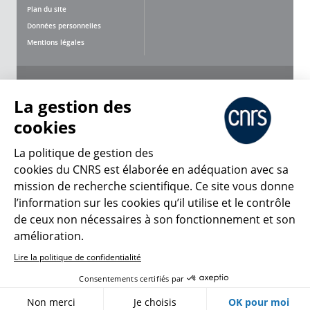
Plan du site
Données personnelles
Mentions légales
Nous suivre
Partager
La gestion des
cookies
La politique de gestion des
cookies du CNRS est élaborée en adéquation avec sa
mission de recherche scientifique. Ce site vous donne
CNRS Le Mag
l’information sur les cookies qu’il utilise et le contrôle
de ceux non nécessaires à son fonctionnement et son
© 2026, CNRS
amélioration.
Lire la politique de confidentialité
Créer un compte
Se connecter
Accessibilité : non conforme
Consentements certifiés par
Gestion des cookies
Non merci
Je choisis
OK pour moi