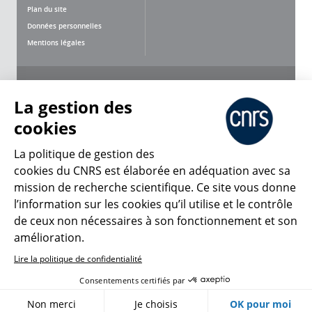
Plan du site
Données personnelles
Mentions légales
Nous suivre
Partager
La gestion des
cookies
La politique de gestion des
cookies du CNRS est élaborée en adéquation avec sa
mission de recherche scientifique. Ce site vous donne
CNRS Le Mag
l’information sur les cookies qu’il utilise et le contrôle
de ceux non nécessaires à son fonctionnement et son
© 2026, CNRS
amélioration.
Lire la politique de confidentialité
Créer un compte
Se connecter
Accessibilité : non conforme
Consentements certifiés par
Gestion des cookies
Non merci
Je choisis
OK pour moi