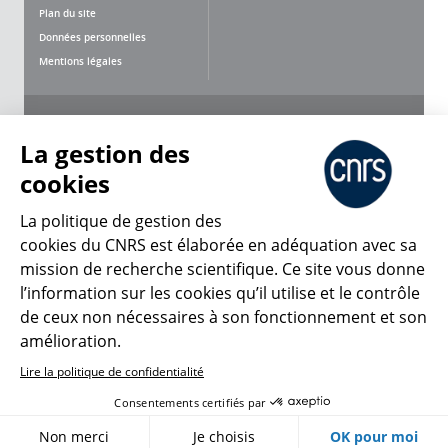
Plan du site
Données personnelles
Mentions légales
Nous suivre
Partager
La gestion des
cookies
La politique de gestion des
cookies du CNRS est élaborée en adéquation avec sa
mission de recherche scientifique. Ce site vous donne
CNRS Le Mag
l’information sur les cookies qu’il utilise et le contrôle
de ceux non nécessaires à son fonctionnement et son
© 2026, CNRS
amélioration.
Lire la politique de confidentialité
Créer un compte
Se connecter
Accessibilité : non conforme
Consentements certifiés par
Gestion des cookies
Non merci
Je choisis
OK pour moi