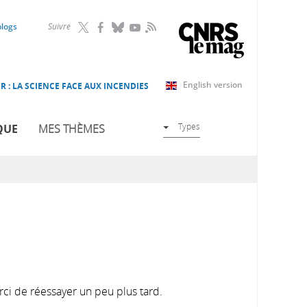
RSS
blogs
Suivre
English version
R : LA SCIENCE FACE AUX INCENDIES
Types
QUE
MES THÈMES
rci de réessayer un peu plus tard.