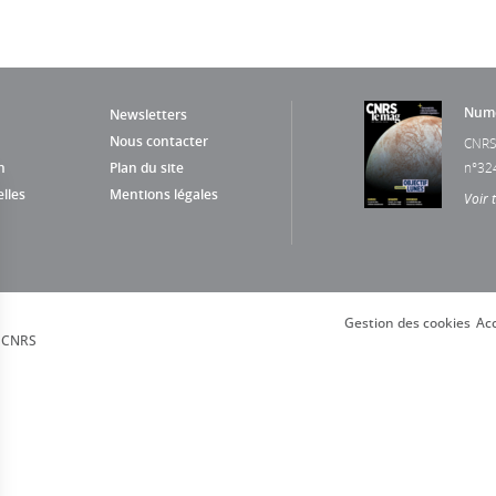
Numé
Newsletters
Nous contacter
CNRS
n
Plan du site
n°32
lles
Mentions légales
Voir 
Gestion des cookies
Acc
, CNRS