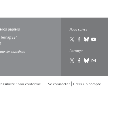
ros papiers
Nous suivre
 lemag 324
4
Partager
tous les numéros
essibilité : non conforme
Se connecter
Créer un compte