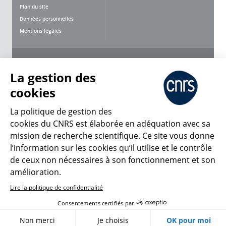
Plan du site
Données personnelles
Mentions légales
Nous suivre
Partager
La gestion des
cookies
La politique de gestion des
cookies du CNRS est élaborée en adéquation avec sa
mission de recherche scientifique. Ce site vous donne
CNRS Le Mag
l’information sur les cookies qu’il utilise et le contrôle
de ceux non nécessaires à son fonctionnement et son
© 2026, CNRS
amélioration.
Lire la politique de confidentialité
Créer un compte
Se connecter
Accessibilité : non conforme
Consentements certifiés par
Gestion des cookies
Non merci
Je choisis
OK pour moi