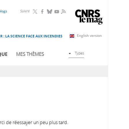
RSS
blogs
Suivre
English version
R : LA SCIENCE FACE AUX INCENDIES
Types
QUE
MES THÈMES
rci de réessayer un peu plus tard.