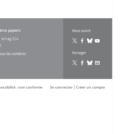
ros papiers
Nous suivre
 lemag 324
4
Partager
tous les numéros
essibilité : non conforme
Se connecter
Créer un compte