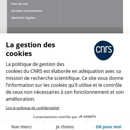
Plan du site
Données personnelles
Mentions légales
Nous suivre
Partager
La gestion des
cookies
La politique de gestion des
cookies du CNRS est élaborée en adéquation avec sa
mission de recherche scientifique. Ce site vous donne
CNRS Le Mag
l’information sur les cookies qu’il utilise et le contrôle
de ceux non nécessaires à son fonctionnement et son
© 2026, CNRS
amélioration.
Lire la politique de confidentialité
Créer un compte
Se connecter
Accessibilité : non conforme
Consentements certifiés par
Gestion des cookies
Non merci
Je choisis
OK pour moi