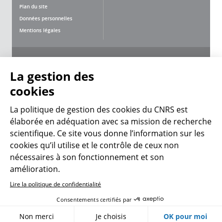
Plan du site
Données personnelles
Mentions légales
Nous suivre
Partager
La gestion des
cookies
La politique de gestion des cookies du CNRS est
élaborée en adéquation avec sa mission de recherche
scientifique. Ce site vous donne l’information sur les
CNRS Le Mag
cookies qu’il utilise et le contrôle de ceux non
nécessaires à son fonctionnement et son
© 2026, CNRS
amélioration.
Lire la politique de confidentialité
Créer un compte
Se connecter
Accessibilité : non conforme
Consentements certifiés par
Gestion des cookies
Non merci
Je choisis
OK pour moi