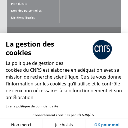
Plan du site
Données personnelles
Mentions légales
Nous suivre
Partager
La gestion des
cookies
La politique de gestion des
cookies du CNRS est élaborée en adéquation avec sa
mission de recherche scientifique. Ce site vous donne
CNRS Le Mag
l’information sur les cookies qu’il utilise et le contrôle
de ceux non nécessaires à son fonctionnement et son
© 2026, CNRS
amélioration.
Lire la politique de confidentialité
Créer un compte
Se connecter
Accessibilité : non conforme
Consentements certifiés par
Gestion des cookies
Non merci
Je choisis
OK pour moi