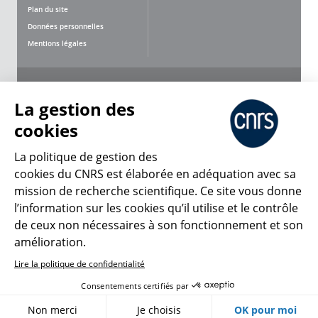
Plan du site
Données personnelles
Mentions légales
Nous suivre
Partager
La gestion des
cookies
La politique de gestion des
cookies du CNRS est élaborée en adéquation avec sa
mission de recherche scientifique. Ce site vous donne
CNRS Le Mag
l’information sur les cookies qu’il utilise et le contrôle
de ceux non nécessaires à son fonctionnement et son
© 2026, CNRS
amélioration.
Lire la politique de confidentialité
Créer un compte
Se connecter
Accessibilité : non conforme
Consentements certifiés par
Gestion des cookies
Non merci
Je choisis
OK pour moi