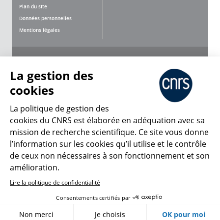
Plan du site
Données personnelles
Mentions légales
Nous suivre
Partager
La gestion des
cookies
La politique de gestion des
cookies du CNRS est élaborée en adéquation avec sa
mission de recherche scientifique. Ce site vous donne
CNRS Le Mag
l’information sur les cookies qu’il utilise et le contrôle
de ceux non nécessaires à son fonctionnement et son
© 2026, CNRS
amélioration.
Lire la politique de confidentialité
Créer un compte
Se connecter
Accessibilité : non conforme
Consentements certifiés par
Gestion des cookies
Non merci
Je choisis
OK pour moi