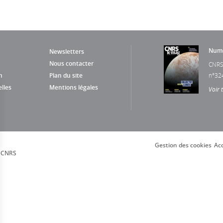
Numé
Newsletters
Nous contacter
CNRS
n
Plan du site
n°32
lles
Mentions légales
Voir 
Gestion des cookies
Acc
, CNRS