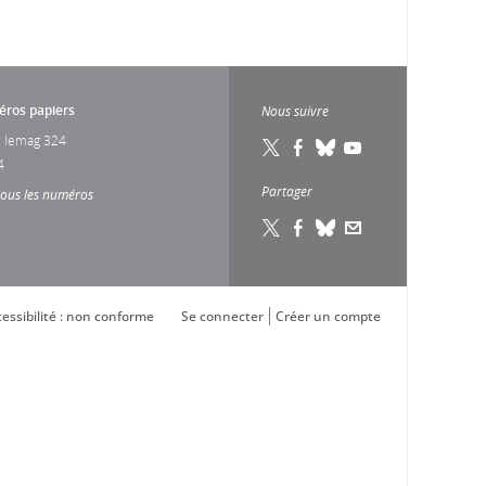
ros papiers
Nous suivre
 lemag 324
4
Partager
tous les numéros
essibilité : non conforme
Se connecter
Créer un compte