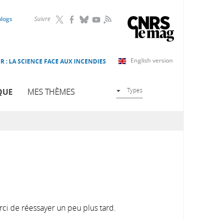
RSS
blogs
Suivre
English version
R : LA SCIENCE FACE AUX INCENDIES
Types
QUE
MES THÈMES
rci de réessayer un peu plus tard.