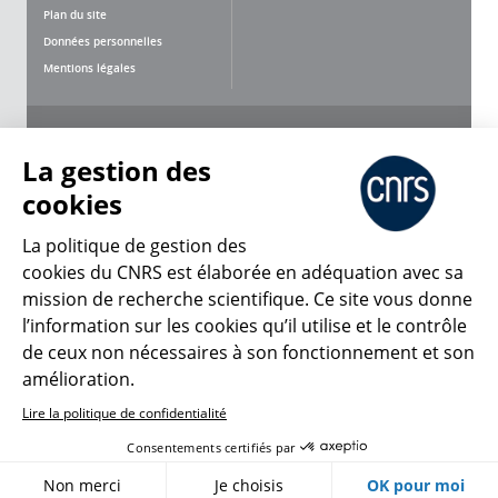
Plan du site
Données personnelles
Mentions légales
Nous suivre
Partager
La gestion des
cookies
La politique de gestion des
cookies du CNRS est élaborée en adéquation avec sa
mission de recherche scientifique. Ce site vous donne
CNRS Le Mag
l’information sur les cookies qu’il utilise et le contrôle
de ceux non nécessaires à son fonctionnement et son
© 2026, CNRS
amélioration.
Lire la politique de confidentialité
Créer un compte
Se connecter
Accessibilité : non conforme
Consentements certifiés par
Gestion des cookies
Non merci
Je choisis
OK pour moi