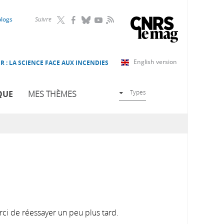
RSS
blogs
Suivre
English version
R : LA SCIENCE FACE AUX INCENDIES
Types
QUE
MES THÈMES
rci de réessayer un peu plus tard.