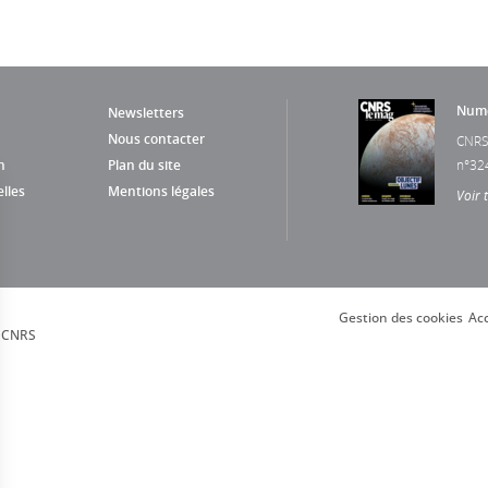
Numé
Newsletters
Nous contacter
CNRS
n
Plan du site
n°32
lles
Mentions légales
Voir 
Gestion des cookies
Acc
, CNRS