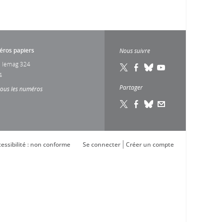
ros papiers
Nous suivre
 lemag 324
4
Partager
tous les numéros
essibilité : non conforme
Se connecter
Créer un compte