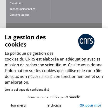
Plan du site
Données personnelles
Mentions légales
Nous suivre
Partager
La gestion des
cookies
La politique de gestion des
cookies du CNRS est élaborée en adéquation avec sa
mission de recherche scientifique. Ce site vous donne
CNRS Le Mag
l’information sur les cookies qu’il utilise et le contrôle
de ceux non nécessaires à son fonctionnement et son
© 2026, CNRS
amélioration.
Lire la politique de confidentialité
Créer un compte
Se connecter
Accessibilité : non conforme
Consentements certifiés par
Gestion des cookies
Non merci
Je choisis
OK pour moi