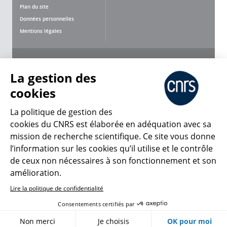
Plan du site
Données personnelles
Mentions légales
Nous suivre
Partager
La gestion des
cookies
La politique de gestion des
cookies du CNRS est élaborée en adéquation avec sa
mission de recherche scientifique. Ce site vous donne
CNRS Le Mag
l’information sur les cookies qu’il utilise et le contrôle
de ceux non nécessaires à son fonctionnement et son
© 2026, CNRS
amélioration.
Lire la politique de confidentialité
Créer un compte
Se connecter
Accessibilité : non conforme
Consentements certifiés par
Gestion des cookies
Non merci
Je choisis
OK pour moi