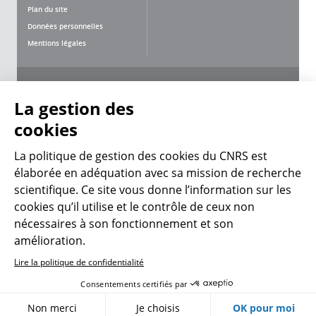
Plan du site
Données personnelles
Mentions légales
Nous suivre
Partager
La gestion des
cookies
La politique de gestion des cookies du CNRS est
élaborée en adéquation avec sa mission de recherche
scientifique. Ce site vous donne l’information sur les
CNRS Le Mag
cookies qu’il utilise et le contrôle de ceux non
nécessaires à son fonctionnement et son
© 2026, CNRS
amélioration.
Lire la politique de confidentialité
Créer un compte
Se connecter
Accessibilité : non conforme
Consentements certifiés par
Gestion des cookies
Non merci
Je choisis
OK pour moi