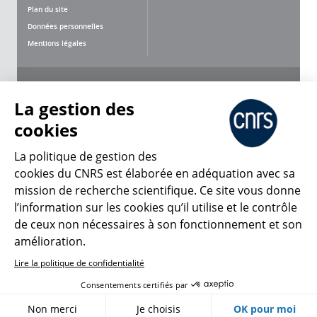
Plan du site
Données personnelles
Mentions légales
Nous suivre
Partager
La gestion des
cookies
La politique de gestion des
cookies du CNRS est élaborée en adéquation avec sa
mission de recherche scientifique. Ce site vous donne
CNRS Le Mag
l’information sur les cookies qu’il utilise et le contrôle
de ceux non nécessaires à son fonctionnement et son
© 2026, CNRS
amélioration.
Lire la politique de confidentialité
Créer un compte
Se connecter
Accessibilité : non conforme
Consentements certifiés par
Gestion des cookies
Non merci
Je choisis
OK pour moi