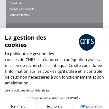
Plan du site
Données personnelles
Mentions légales
Nous suivre
Partager
La gestion des
cookies
La politique de gestion des
cookies du CNRS est élaborée en adéquation avec sa
mission de recherche scientifique. Ce site vous donne
CNRS Le Mag
l’information sur les cookies qu’il utilise et le contrôle
de ceux non nécessaires à son fonctionnement et son
© 2026, CNRS
amélioration.
Lire la politique de confidentialité
Créer un compte
Se connecter
Accessibilité : non conforme
Consentements certifiés par
Gestion des cookies
Non merci
Je choisis
OK pour moi