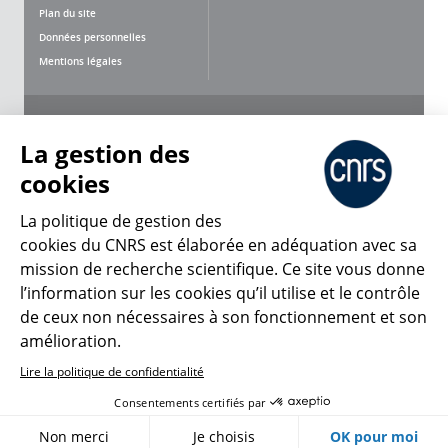
Plan du site
Données personnelles
Mentions légales
Nous suivre
Partager
La gestion des
cookies
La politique de gestion des
cookies du CNRS est élaborée en adéquation avec sa
mission de recherche scientifique. Ce site vous donne
CNRS Le Mag
l’information sur les cookies qu’il utilise et le contrôle
de ceux non nécessaires à son fonctionnement et son
© 2026, CNRS
amélioration.
Lire la politique de confidentialité
Créer un compte
Se connecter
Accessibilité : non conforme
Consentements certifiés par
Gestion des cookies
Non merci
Je choisis
OK pour moi