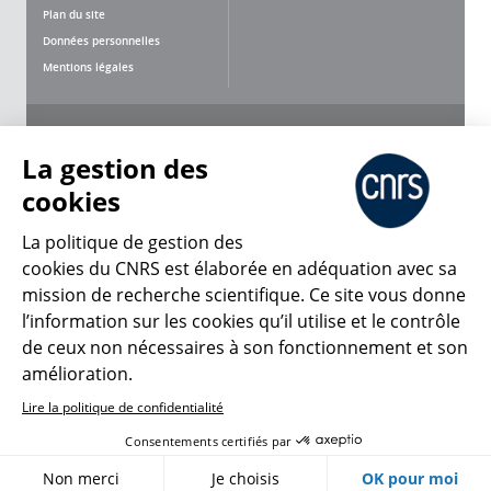
Plan du site
Données personnelles
Mentions légales
Nous suivre
Partager
La gestion des
cookies
La politique de gestion des
cookies du CNRS est élaborée en adéquation avec sa
mission de recherche scientifique. Ce site vous donne
CNRS Le Mag
l’information sur les cookies qu’il utilise et le contrôle
de ceux non nécessaires à son fonctionnement et son
© 2026, CNRS
amélioration.
Lire la politique de confidentialité
Créer un compte
Se connecter
Accessibilité : non conforme
Consentements certifiés par
Gestion des cookies
Non merci
Je choisis
OK pour moi