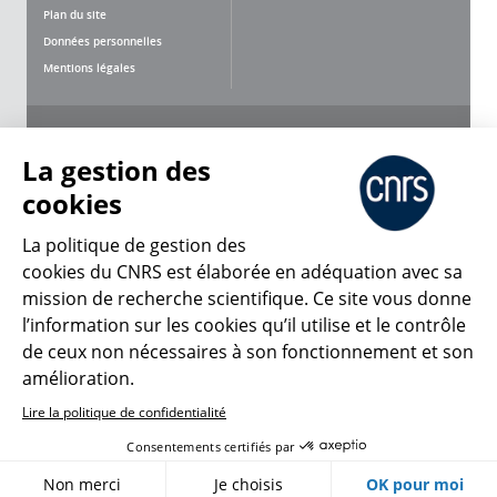
Plan du site
Données personnelles
Mentions légales
Nous suivre
Partager
La gestion des
cookies
La politique de gestion des
cookies du CNRS est élaborée en adéquation avec sa
mission de recherche scientifique. Ce site vous donne
CNRS Le Mag
l’information sur les cookies qu’il utilise et le contrôle
de ceux non nécessaires à son fonctionnement et son
© 2026, CNRS
amélioration.
Lire la politique de confidentialité
Créer un compte
Se connecter
Accessibilité : non conforme
Consentements certifiés par
Gestion des cookies
Non merci
Je choisis
OK pour moi