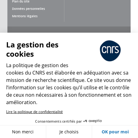
Plan du site
Données personnelles
Mentions légales
Nous suivre
Partager
La gestion des
cookies
La politique de gestion des
cookies du CNRS est élaborée en adéquation avec sa
mission de recherche scientifique. Ce site vous donne
CNRS Le Mag
l’information sur les cookies qu’il utilise et le contrôle
de ceux non nécessaires à son fonctionnement et son
© 2026, CNRS
amélioration.
Lire la politique de confidentialité
Créer un compte
Se connecter
Accessibilité : non conforme
Consentements certifiés par
Gestion des cookies
Non merci
Je choisis
OK pour moi