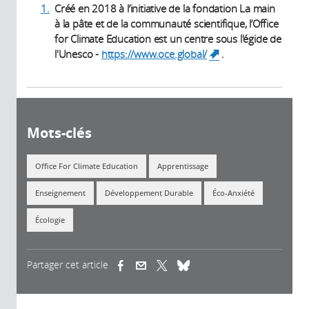
1.
Créé en 2018 à l’initiative de la fondation La main
à la pâte et de la communauté scientifique, l’Office
for Climate Education est un centre sous l'égide de
l'Unesco -
https://www.oce.global/
.
(link is
external)
Mots-clés
Office For Climate Education
Apprentissage
Enseignement
Développement Durable
Éco-Anxiété
Écologie
Partager cet article
(link is external)
(link is external)
(link is external)