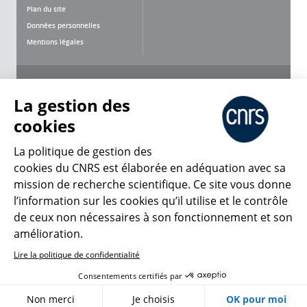
Plan du site
Données personnelles
Mentions légales
Nous suivre
Partager
La gestion des
cookies
La politique de gestion des
cookies du CNRS est élaborée en adéquation avec sa
mission de recherche scientifique. Ce site vous donne
CNRS Le Mag
l’information sur les cookies qu’il utilise et le contrôle
de ceux non nécessaires à son fonctionnement et son
© 2026, CNRS
amélioration.
Lire la politique de confidentialité
Créer un compte
Se connecter
Accessibilité : non conforme
Consentements certifiés par
Gestion des cookies
Non merci
Je choisis
OK pour moi