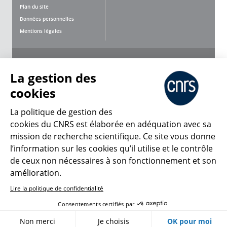
Plan du site
Données personnelles
Mentions légales
Nous suivre
Partager
La gestion des
cookies
La politique de gestion des
cookies du CNRS est élaborée en adéquation avec sa
mission de recherche scientifique. Ce site vous donne
CNRS Le Mag
l’information sur les cookies qu’il utilise et le contrôle
de ceux non nécessaires à son fonctionnement et son
© 2026, CNRS
amélioration.
Lire la politique de confidentialité
Créer un compte
Se connecter
Accessibilité : non conforme
Consentements certifiés par
Gestion des cookies
Non merci
Je choisis
OK pour moi