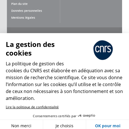
Plan du site
Données personnelles
Mentions légales
Nous suivre
Partager
La gestion des
cookies
La politique de gestion des
cookies du CNRS est élaborée en adéquation avec sa
mission de recherche scientifique. Ce site vous donne
CNRS Le Mag
l’information sur les cookies qu’il utilise et le contrôle
de ceux non nécessaires à son fonctionnement et son
© 2026, CNRS
amélioration.
Lire la politique de confidentialité
Créer un compte
Se connecter
Accessibilité : non conforme
Consentements certifiés par
Gestion des cookies
Non merci
Je choisis
OK pour moi