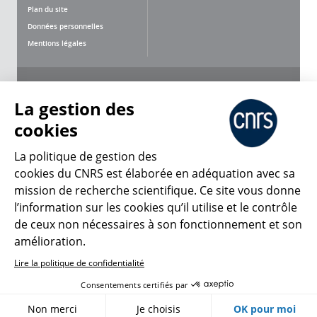
Plan du site
Données personnelles
Mentions légales
Nous suivre
Partager
La gestion des
cookies
La politique de gestion des
cookies du CNRS est élaborée en adéquation avec sa
mission de recherche scientifique. Ce site vous donne
CNRS Le Mag
l’information sur les cookies qu’il utilise et le contrôle
de ceux non nécessaires à son fonctionnement et son
© 2026, CNRS
amélioration.
Lire la politique de confidentialité
Créer un compte
Se connecter
Accessibilité : non conforme
Consentements certifiés par
Gestion des cookies
Non merci
Je choisis
OK pour moi