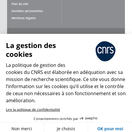
Plan du site
Données personnelles
Mentions légales
Nous suivre
Partager
La gestion des
cookies
La politique de gestion des
cookies du CNRS est élaborée en adéquation avec sa
mission de recherche scientifique. Ce site vous donne
CNRS Le Mag
l’information sur les cookies qu’il utilise et le contrôle
de ceux non nécessaires à son fonctionnement et son
© 2026, CNRS
amélioration.
Lire la politique de confidentialité
Créer un compte
Se connecter
Accessibilité : non conforme
Consentements certifiés par
Gestion des cookies
Non merci
Je choisis
OK pour moi