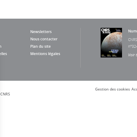
Numé
Newsletters
Nous contacter
CNRS
n
Plan du site
n°32
lles
Mentions légales
Voir 
Gestion des cookies
Acc
, CNRS