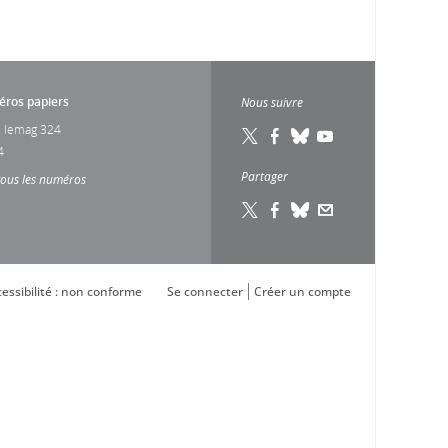
ros papiers
Nous suivre
 lemag 324
4
Partager
tous les numéros
essibilité : non conforme
Se connecter
Créer un compte