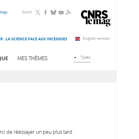
RSS
blogs
Suivre
English version
R : LA SCIENCE FACE AUX INCENDIES
Types
QUE
MES THÈMES
rci de réessayer un peu plus tard.