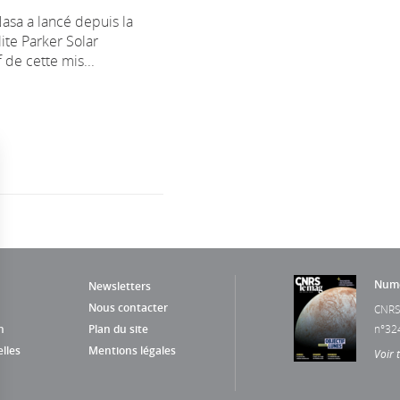
Nasa a lancé depuis la
lite Parker Solar
 de cette mis...
Numé
Newsletters
Nous contacter
CNRS
n
Plan du site
n°32
lles
Mentions légales
Voir 