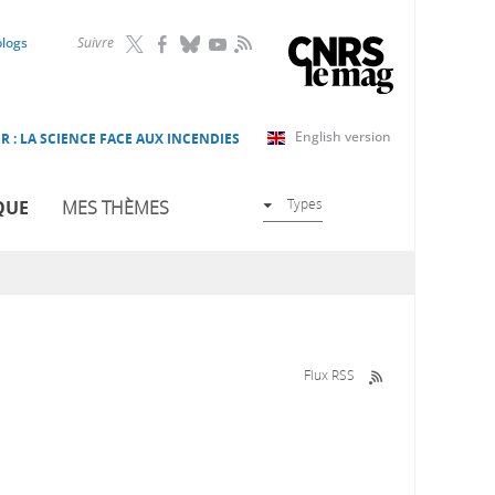
RSS
blogs
Suivre
English version
R : LA SCIENCE FACE AUX INCENDIES
Types
QUE
MES THÈMES
Flux RSS