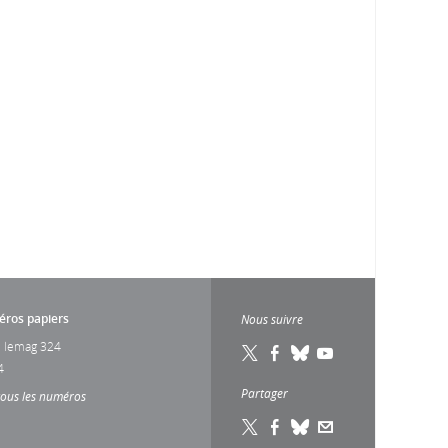
ros papiers
Nous suivre
 lemag 324
4
Partager
tous les numéros