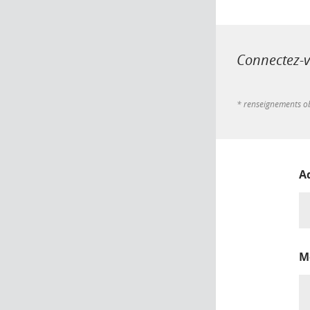
Connectez-vo
* renseignements ob
A
M