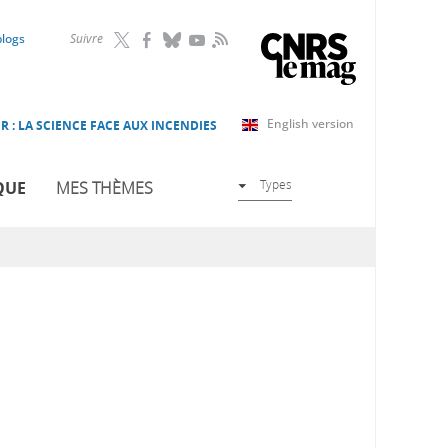
RSS
blogs
Suivre
English version
R : LA SCIENCE FACE AUX INCENDIES
Types
QUE
MES THÈMES