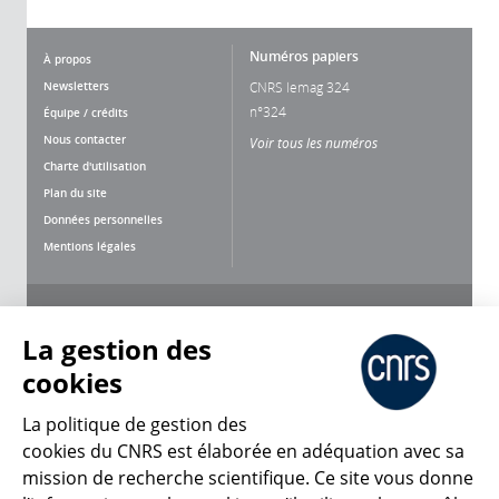
Numéros papiers
À propos
Newsletters
CNRS lemag 324
n°324
Équipe / crédits
Nous contacter
Voir tous les numéros
Charte d'utilisation
Plan du site
Données personnelles
Mentions légales
Nous suivre
Partager
La gestion des
cookies
La politique de gestion des
cookies du CNRS est élaborée en adéquation avec sa
mission de recherche scientifique. Ce site vous donne
CNRS Le Mag