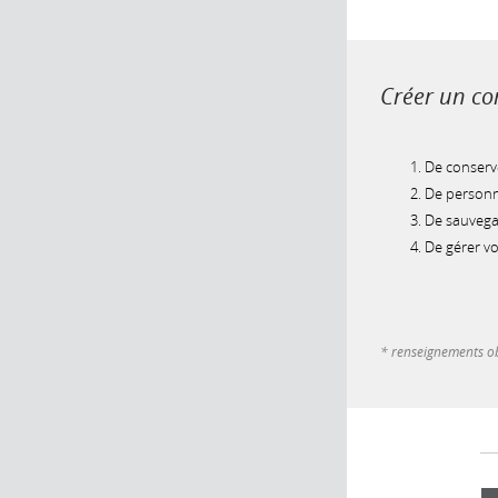
Créer un com
De conserve
De personna
De sauvegar
De gérer v
* renseignements ob