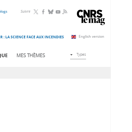
RSS
blogs
Suivre
English version
R : LA SCIENCE FACE AUX INCENDIES
Types
QUE
MES THÈMES