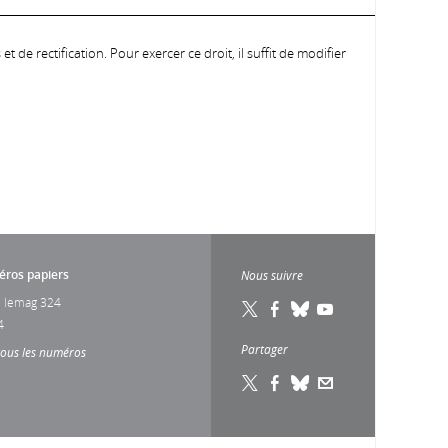
 de rectification. Pour exercer ce droit, il suffit de modifier
ros papiers
Nous suivre
 lemag 324
4
Partager
tous les numéros