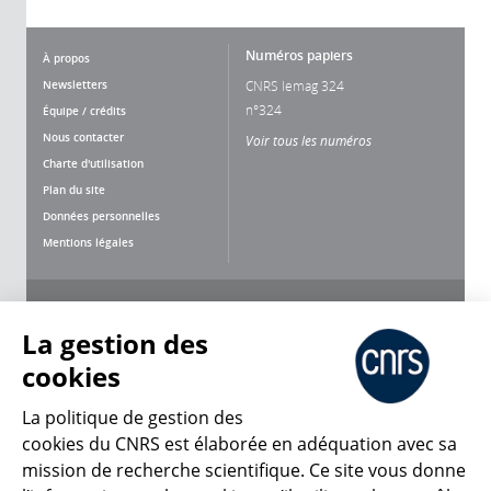
Numéros papiers
À propos
Newsletters
CNRS lemag 324
n°324
Équipe / crédits
Nous contacter
Voir tous les numéros
Charte d'utilisation
Plan du site
Données personnelles
Mentions légales
Nous suivre
Partager
La gestion des
cookies
La politique de gestion des
cookies du CNRS est élaborée en adéquation avec sa
mission de recherche scientifique. Ce site vous donne
CNRS Le Mag