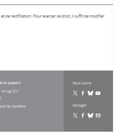
 de rectification. Pour exercer ce droit, il suffit de modifier
ros papiers
Nous suivre
 lemag 324
4
Partager
tous les numéros