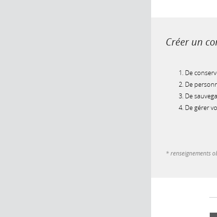
Créer un com
De conserve
De personna
De sauvegar
De gérer v
* renseignements ob