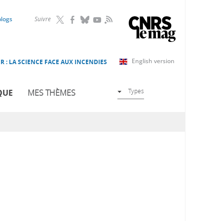
RSS
blogs
Suivre
English version
R : LA SCIENCE FACE AUX INCENDIES
Types
QUE
MES THÈMES