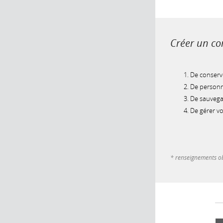
Créer un com
De conserve
De personna
De sauvegar
De gérer v
* renseignements ob