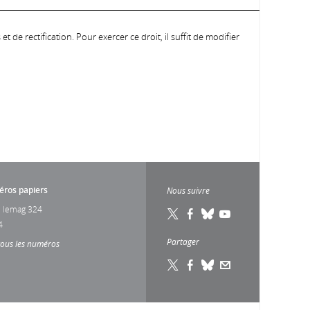
 de rectification. Pour exercer ce droit, il suffit de modifier
ros papiers
Nous suivre
 lemag 324
4
Partager
tous les numéros