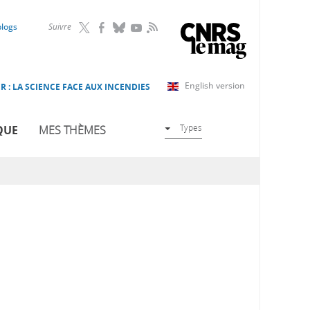
RSS
blogs
Suivre
English version
R : LA SCIENCE FACE AUX INCENDIES
Types
QUE
MES THÈMES