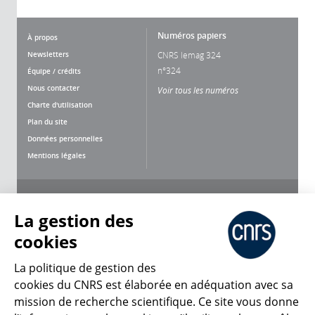
Numéros papiers
À propos
Newsletters
CNRS lemag 324
n°324
Équipe / crédits
Nous contacter
Voir tous les numéros
Charte d'utilisation
Plan du site
Données personnelles
Mentions légales
Nous suivre
Partager
La gestion des
cookies
La politique de gestion des
cookies du CNRS est élaborée en adéquation avec sa
mission de recherche scientifique. Ce site vous donne
CNRS Le Mag