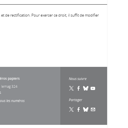
 de rectification. Pour exercer ce droit, il suffit de modifier
ros papiers
Nous suivre
 lemag 324
4
Partager
tous les numéros