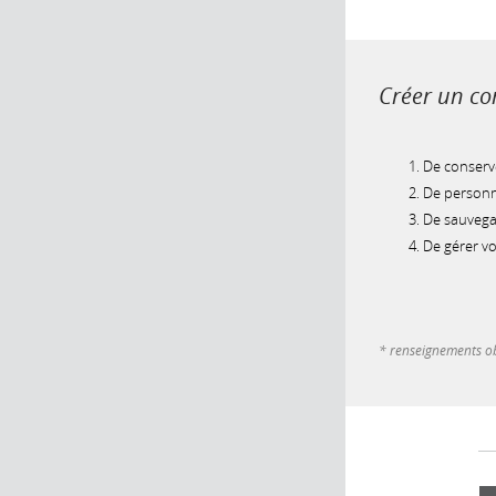
Créer un com
De conserve
De personna
De sauvegar
De gérer v
* renseignements ob