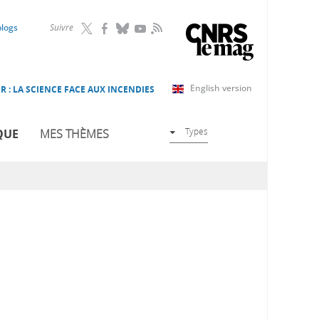
RSS
blogs
Suivre
English version
R : LA SCIENCE FACE AUX INCENDIES
Types
QUE
MES THÈMES