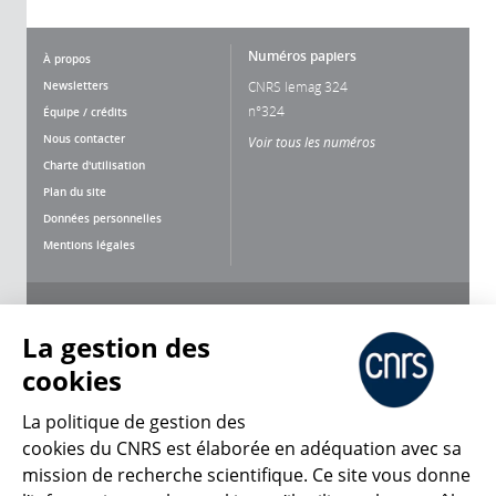
Numéros papiers
À propos
Newsletters
CNRS lemag 324
n°324
Équipe / crédits
Nous contacter
Voir tous les numéros
Charte d'utilisation
Plan du site
Données personnelles
Mentions légales
Nous suivre
Partager
La gestion des
cookies
La politique de gestion des
cookies du CNRS est élaborée en adéquation avec sa
mission de recherche scientifique. Ce site vous donne
CNRS Le Mag