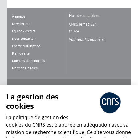
Numéros papiers
À propos
Newsletters
CNRS lemag 324
n°324
Équipe / crédits
Nous contacter
Voir tous les numéros
Charte d'utilisation
Plan du site
Données personnelles
Mentions légales
Nous suivre
Partager
La gestion des
cookies
La politique de gestion des
cookies du CNRS est élaborée en adéquation avec sa
mission de recherche scientifique. Ce site vous donne
CNRS Le Mag