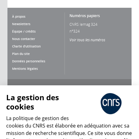
Numéros papiers
À propos
Newsletters
CNRS lemag 324
n°324
Équipe / crédits
Nous contacter
Voir tous les numéros
Charte d'utilisation
Plan du site
Données personnelles
Mentions légales
Nous suivre
Partager
La gestion des
cookies
La politique de gestion des
cookies du CNRS est élaborée en adéquation avec sa
mission de recherche scientifique. Ce site vous donne
CNRS Le Mag