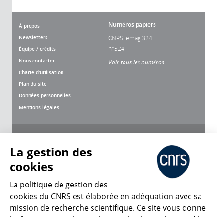
Numéros papiers
À propos
Newsletters
CNRS lemag 324
n°324
Équipe / crédits
Nous contacter
Voir tous les numéros
Charte d'utilisation
Plan du site
Données personnelles
Mentions légales
Nous suivre
Partager
La gestion des
cookies
La politique de gestion des
cookies du CNRS est élaborée en adéquation avec sa
mission de recherche scientifique. Ce site vous donne
CNRS Le Mag