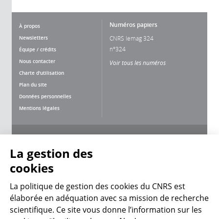
Numéros papiers
À propos
Newsletters
CNRS lemag 324
n°324
Équipe / crédits
Nous contacter
Voir tous les numéros
Charte d'utilisation
Plan du site
Données personnelles
Mentions légales
Nous suivre
Partager
La gestion des
cookies
La politique de gestion des cookies du CNRS est
élaborée en adéquation avec sa mission de recherche
scientifique. Ce site vous donne l’information sur les
CNRS Le Mag