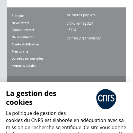
Numéros papiers
À propos
Newsletters
CNRS lemag 324
n°324
Équipe / crédits
Nous contacter
Voir tous les numéros
Charte d'utilisation
Plan du site
Données personnelles
Mentions légales
Nous suivre
Partager
La gestion des
cookies
La politique de gestion des
cookies du CNRS est élaborée en adéquation avec sa
mission de recherche scientifique. Ce site vous donne
CNRS Le Mag