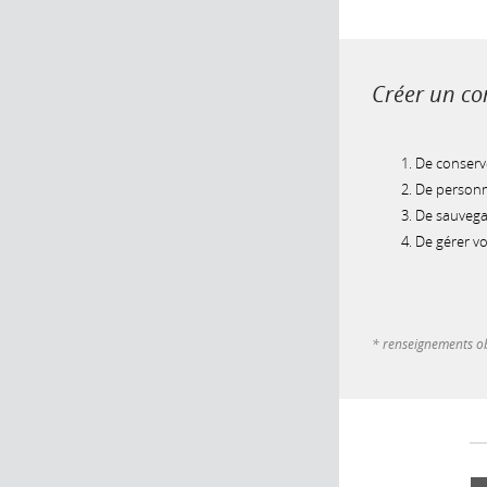
Créer un com
De conserve
De personna
De sauvegar
De gérer v
* renseignements ob