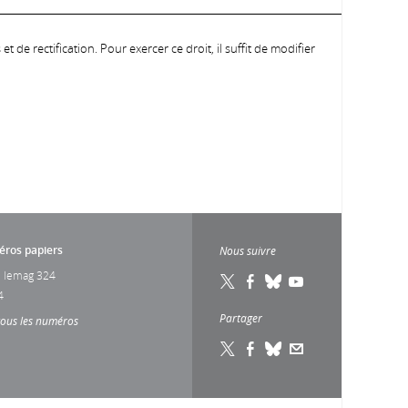
 de rectification. Pour exercer ce droit, il suffit de modifier
ros papiers
Nous suivre
 lemag 324
4
Partager
tous les numéros