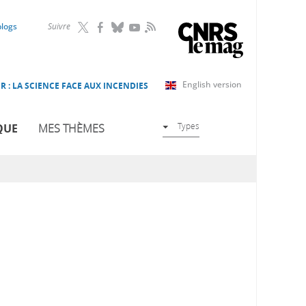
RSS
blogs
Suivre
English version
R : LA SCIENCE FACE AUX INCENDIES
Types
QUE
MES THÈMES