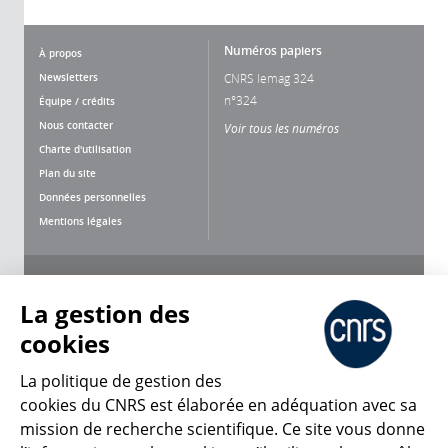
Numéros papiers
À propos
Newsletters
CNRS lemag 324
n°324
Équipe / crédits
Nous contacter
Voir tous les numéros
Charte d'utilisation
Plan du site
Données personnelles
Mentions légales
Nous suivre
Partager
La gestion des
cookies
La politique de gestion des
cookies du CNRS est élaborée en adéquation avec sa
mission de recherche scientifique. Ce site vous donne
CNRS Le Mag