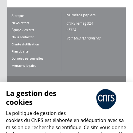
Numéros papiers
À propos
Newsletters
CNRS lemag 324
n°324
Équipe / crédits
Nous contacter
Voir tous les numéros
Charte d'utilisation
Plan du site
Données personnelles
Mentions légales
Nous suivre
Partager
La gestion des
cookies
La politique de gestion des
cookies du CNRS est élaborée en adéquation avec sa
mission de recherche scientifique. Ce site vous donne
CNRS Le Mag