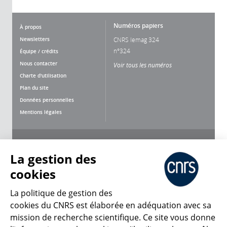
Numéros papiers
À propos
Newsletters
CNRS lemag 324
n°324
Équipe / crédits
Nous contacter
Voir tous les numéros
Charte d'utilisation
Plan du site
Données personnelles
Mentions légales
Nous suivre
Partager
La gestion des
cookies
La politique de gestion des
cookies du CNRS est élaborée en adéquation avec sa
mission de recherche scientifique. Ce site vous donne
CNRS Le Mag