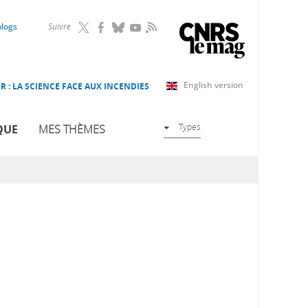
RSS
blogs
Suivre
English version
R : LA SCIENCE FACE AUX INCENDIES
Types
QUE
MES THÈMES