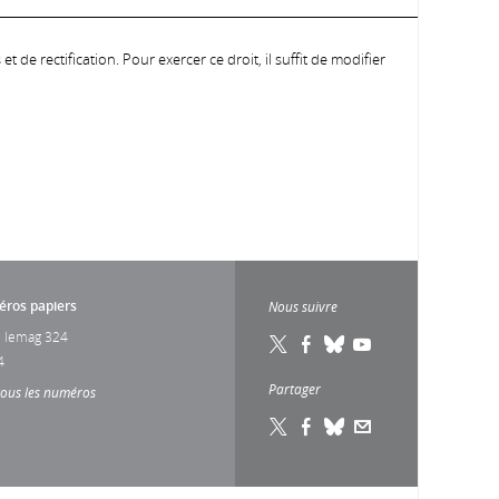
 de rectification. Pour exercer ce droit, il suffit de modifier
ros papiers
Nous suivre
 lemag 324
4
Partager
tous les numéros