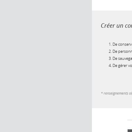
Créer un com
De conserve
De personna
De sauvegar
De gérer v
* renseignements ob